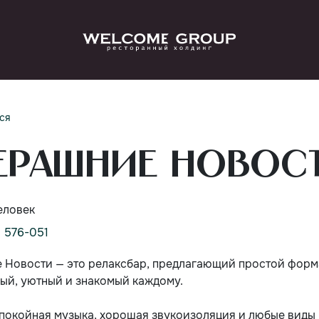
ся
ерашние новос
еловек
) 576-051
 Новости — это релаксбар, предлагающий простой форма
ый, уютный и знакомый каждому.
спокойная музыка, хорошая звукоизоляция и любые виды 