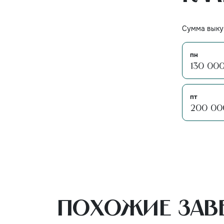
Сумма выкуп
пн
130 00
пт
200 00
Похожие зав