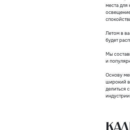
места для 
освещение
спокойств
Летом в в
будет рас
Мы состав
и популярн
Основу мен
широкий в
делиться 
индустрии
Кал