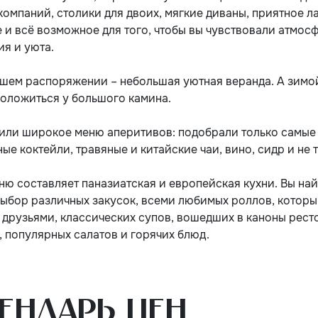
компаний, столики для двоих, мягкие диваны, приятное 
 и всё возможное для того, чтобы вы чувствовали атмос
ия и уюта.
ашем распоряжении – небольшая уютная веранда. А зимо
положиться у большого камина.
или широкое меню аперитивов: подобрали только самы
ые коктейли, травяные и китайские чаи, вино, сидр и не 
ю составляет паназиатская и европейская кухни. Вы най
ыбор различных закусок, всеми любимых роллов, котор
с друзьями, классических супов, вошедших в каноны рес
, популярных салатов и горячих блюд.
ендарь цен