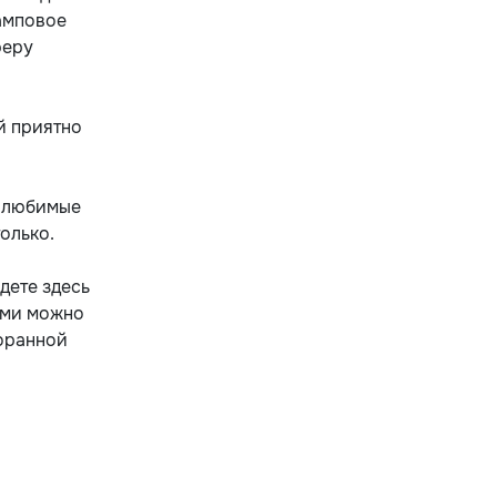
ламповое
феру
й приятно
е любимые
только.
дете здесь
ыми можно
торанной