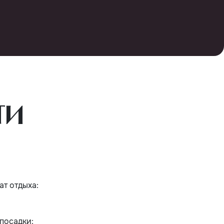
ти
т отдыха:
посадки: